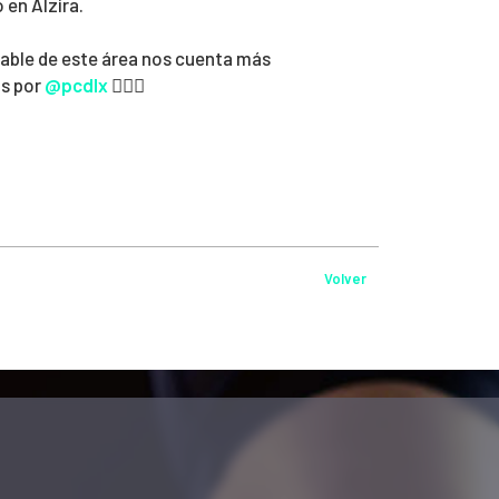
 en Alzira.
able de este área nos cuenta más
as por
@pcdlx
👆🏼👀
Volver