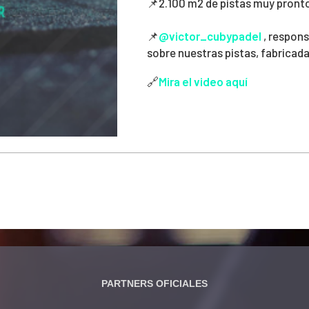
📌2.100 m2 de pistas muy pronto
📌
@victor_cubypadel
, respons
sobre nuestras pistas, fabricad
🔗
Mira el video aquí
PARTNERS OFICIALES