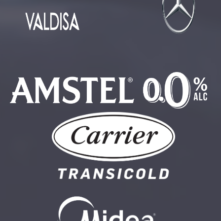
🏅 Categoría SCALED:
🥇 1º - Algodón de Azúcar 🍭 🥈 2º -
Los Crossfiteroles 🥐 🥉 3º - Jabolys 5J 🐖
🏅 Categoría INTERMEDIO:
🥇 1º - Sofía y sus Machacas 💪
🥈 2º - Saiyans Team 🐉 🥉 3º - Canvi Staff 🚀
CONSULTA LAS FOTOS DEL TORNEO AUTONÓMICO DE
MENORES
Desde
Zoma Sports Center
, felicitamos a todos los
participantes por su gran desempeño y compromiso con el
pádel.
📸
Revive los mejores momentos del torneo accediendo a
nuestra galería de imágenes aquí:
FOTOS TORNEO
AUTONÓMICO