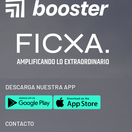
Desde
Zoma Sports Center
queremos agradecer a todos los
participantes, jueces, voluntarios y espectadores
que
hicieron posible esta jornada inolvidable.
🙌 ¡Nos vemos en la próxima edición! 🎉🔥
📸
Fotos de @oscaretti_photo · @zoma_crossfitalzira
Tienes más fotos del evento
aquí
https://photos.app.goo.gl/QgxdobGgQqZMZwrc7
DESCARGA NUESTRA APP
CONTACTO