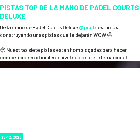
PISTAS TOP DE LA MANO DE PADEL COURTS
DELUXE
De la mano de Padel Courts Deluxe
@pcdlx
estamos
construyendo unas pistas que te dejarán WOW 🤩.
😎 Nuestras siete pistas están homologadas para hacer
🎶 Además de la intensa competición, el evento contó con un
competiciones oficiales a nivel nacional e internacional.
DJ con música en directo
🎧, una
zona de restauración con
chill out
🍽️ y una
master class de Booty Shape Movement
🎾Con vistas ultra panorámicas para ver todo lo que ocurre
🍑 de la mano de
Erika Sanz
, proporcionando un ambiente
en cada partido.
vibrante y dinámico para todos los asistentes. 💃🔥
🔜Muy pronto en Alzira en ZOMA Sports Center.
🔗
https://www.instagram.com/p/Cz5xT-JssDp/?
utm_source=ig_web_copy_link&igsh=MjJkMmIyYzQxYw==
26/12/2023