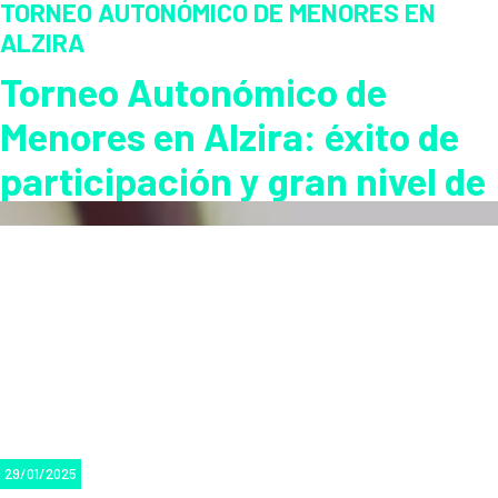
TORNEO AUTONÓMICO DE MENORES EN
ALZIRA
Torneo Autonómico de
Menores en Alzira: éxito de
participación y gran nivel de
juego
El
Torneo Autonómico de Menores 2025
se celebró del
14 al
16 de febrero en Alzira
, reuniendo a más de
100 parejas de
jóvenes jugadores
de la Comunidad Valenciana. Organizado
por la
Federación Valenciana de Pádel
, el evento contó con
competiciones en categorías desde
benjamín hasta junior
,
consolidándose como una cita clave para el pádel base
autonómico.
29/01/2025