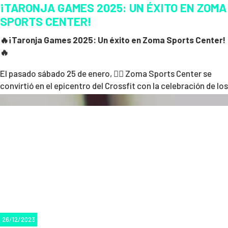
¡TARONJA GAMES 2025: UN ÉXITO EN ZOMA
SPORTS CENTER!
🔥¡Taronja Games 2025: Un éxito en Zoma Sports Center!
🔥
El pasado sábado 25 de enero, 🏋️‍♂️ Zoma Sports Center se
convirtió en el epicentro del Crossfit con la celebración de los
esperados
Taronja Games 2025
. 🎉 La jornada estuvo
repleta de esfuerzo 💪, compañerismo 🤝 y espectaculares
demostraciones de fuerza y resistencia, reuniendo a atletas
de distintos niveles para competir en un ambiente de
superación y deportividad. 🏆
TALENTO Y EMOCIÓN EN EL PÁDEL JUVENIL
Durante el torneo, los jóvenes deportistas demostraron su
26/12/2023
alto nivel de juego, pasión y esfuerzo en cada partido.