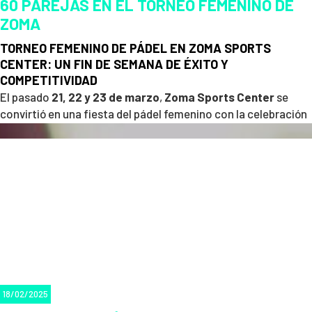
60 PAREJAS EN EL TORNEO FEMENINO DE
ZOMA
TORNEO FEMENINO DE PÁDEL EN ZOMA SPORTS
CENTER: UN FIN DE SEMANA DE ÉXITO Y
COMPETITIVIDAD
El pasado
21, 22 y 23 de marzo
,
Zoma Sports Center
se
convirtió en una fiesta del pádel femenino con la celebración
de un
torneo que reunió a 60 parejas de jugadoras
. La
emoción, la competitividad y el buen ambiente fueron los
protagonistas de este gran evento deportivo.
18/02/2025