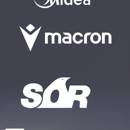
El evento no solo sirvió para medir la capacidad física de los
participantes 🏋️, sino también para reforzar la comunidad del
CrossFit
🤜🤛, demostrando una vez más que la pasión y el
buen rollo son la clave del éxito. 😃💯